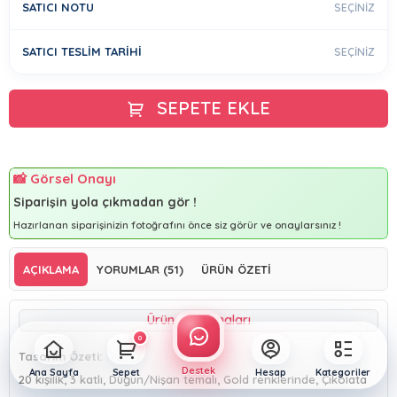
SATICI NOTU
SEÇINIZ
Doğum Günü
SATICI TESLIM TARIHI
SEÇINIZ
Çıplak Pastalar
SEPETE EKLE
Tezgah Pastaları
Glütensiz Ürünler
📸 Görsel Onayı
Şekilli Pastalar
Siparişin yola çıkmadan gör !
Hazırlanan siparişinizin fotoğrafını önce siz görür ve onaylarsınız !
Fotoğraf Baskılı
AÇIKLAMA
YORUMLAR (51)
ÜRÜN ÖZETI
Dondurmalar
Ürün Açıklamaları
Poğaça / Börek
0
Tasarım Özeti:
Destek
Ana Sayfa
Sepet
Hesap
Kategoriler
Sütlü Tatlılar
20 kişilik, 3 katlı, Düğün/Nişan temalı, Gold renklerinde, Çikolata