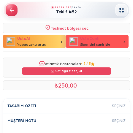
PASTAİSTE
SAYFA
Teklif #52
Teslimat bölgesi seç
Bugün Teslim
UstaAI
UstaCanlı
›
›
Yapay zeka aracı
Siparişini canlı izle
Butik Pastalar
Üye Ol, Ücretsiz Teslimat
Atlantik Pastaneleri
4.9 / 5
Yetişkin Pastaları
✉️ Satıcıya Mesaj At
Kız Çocuk Pastaları
₺250,00
Erkek Çocuk Pastaları
TASARIM ÖZETI
SEÇINIZ
Çikolatalar
MÜŞTERI NOTU
SEÇINIZ
Cupcake / Kurabiye