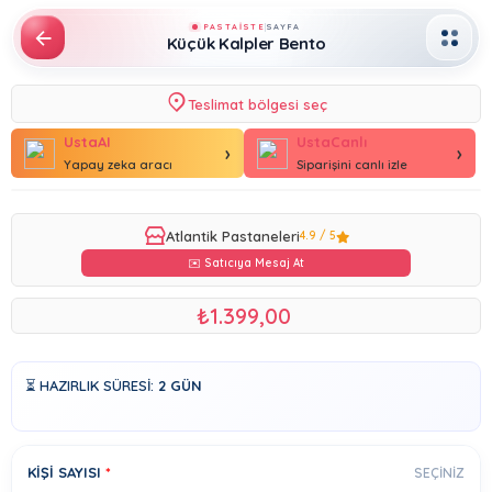
PASTAİSTE
SAYFA
Küçük Kalpler Bento
Teslimat bölgesi seç
Bugün Teslim
UstaAI
UstaCanlı
›
›
Yapay zeka aracı
Siparişini canlı izle
Butik Pastalar
Üye Ol, Ücretsiz Teslimat
Atlantik Pastaneleri
4.9 / 5
Yetişkin Pastaları
✉️ Satıcıya Mesaj At
Kız Çocuk Pastaları
₺1.399,00
Erkek Çocuk Pastaları
⏳ HAZIRLIK SÜRESI:
2 GÜN
Çikolatalar
Cupcake / Kurabiye
KIŞI SAYISI
*
SEÇINIZ